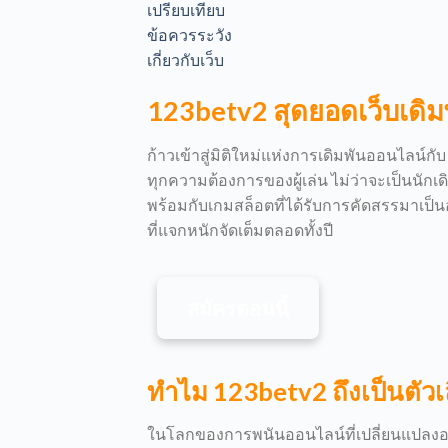
เปรียบเทียบ
ข้อควรระวัง
เกี่ยวกับเว็บ
123betv2 สุดยอดเว็บเดิมพ
ก้าวเข้าสู่มิติใหม่แห่งการเดิมพันออนไลน์กั
ทุกความต้องการของผู้เล่น ไม่ว่าจะเป็นนักเ
พร้อมกับเกมสล็อตที่ได้รับการคัดสรรมาเป็น
ที่แจกหนักจัดเต็มตลอดทั้งปี
สมัครตอนนี้
ทำไม 123betv2 ถึงเป็นตัวเ
ในโลกของการพนันออนไลน์ที่เปลี่ยนแปลงอย่