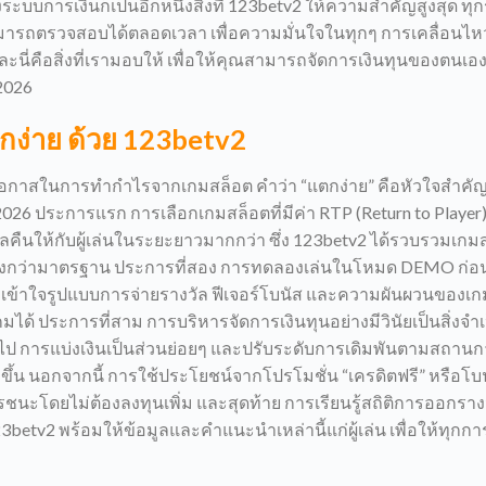
ะบบการเงินก็เป็นอีกหนึ่งสิ่งที่ 123betv2 ให้ความสำคัญสูงสุด 
รถตรวจสอบได้ตลอดเวลา เพื่อความมั่นใจในทุกๆ การเคลื่อนไหวข
ละนี่คือสิ่งที่เรามอบให้ เพื่อให้คุณสามารถจัดการเงินทุนของตนเ
 2026
กง่าย ด้วย 123betv2
่มโอกาสในการทำกำไรจากเกมสล็อต คำว่า “แตกง่าย” คือหัวใจสำคัญ
2026 ประการแรก การเลือกเกมสล็อตที่มีค่า RTP (Return to Player) ส
วัลคืนให้กับผู้เล่นในระยะยาวมากกว่า ซึ่ง 123betv2 ได้รวบรวม
สูงกว่ามาตรฐาน ประการที่สอง การทดลองเล่นในโหมด DEMO ก่อนการ
าใจรูปแบบการจ่ายรางวัล ฟีเจอร์โบนัส และความผันผวนของเกมนั้
ได้ ประการที่สาม การบริหารจัดการเงินทุนอย่างมีวินัยเป็นสิ่ง
ียไป การแบ่งเงินเป็นส่วนย่อยๆ และปรับระดับการเดิมพันตามสถาน
น นอกจากนี้ การใช้ประโยชน์จากโปรโมชั่น “เครดิตฟรี” หรือโบนัสต่
ะโดยไม่ต้องลงทุนเพิ่ม และสุดท้าย การเรียนรู้สถิติการออกรางวั
123betv2 พร้อมให้ข้อมูลและคำแนะนำเหล่านี้แก่ผู้เล่น เพื่อให้ท