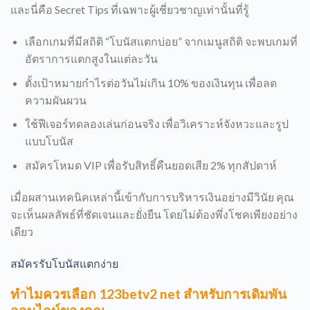
และนี่คือ Secret Tips ที่เฉพาะผู้เชี่ยวชาญเท่านั้นที่รู้
เลือกเกมที่มีสถิติ “โบนัสแตกบ่อย” จากเมนูสถิติ จะพบเกมที่
อัตราการแตกสูงในแต่ละวัน
ตั้งเป้าหมายกำไรต่อวันไม่เกิน 10% ของเงินทุน เพื่อลด
ความผันผวน
ใช้ฟีเจอร์ทดลองเล่นก่อนจริง เพื่อวิเคราะห์จังหวะและรูป
แบบโบนัส
สมัครโหมด VIP เพื่อรับสิทธิ์คืนยอดเสีย 2% ทุกสัปดาห์
เมื่อผสานเทคนิคเหล่านี้เข้ากับการบริหารเงินอย่างมีวินัย คุณ
จะเห็นผลลัพธ์ที่ชัดเจนและยั่งยืน โดยไม่ต้องพึ่งโชคเพียงอย่าง
เดียว
สมัครรับโบนัสแตกง่าย
ทำไมควรเลือก 123betv2 net สำหรับการเดิมพัน