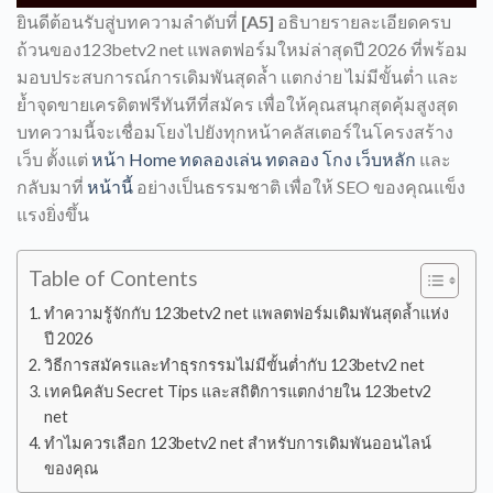
ยินดีต้อนรับสู่บทความลำดับที่
[A5]
อธิบายรายละเอียดครบ
ถ้วนของ
123betv2 net
แพลตฟอร์มใหม่ล่าสุดปี 2026 ที่พร้อม
มอบประสบการณ์การเดิมพันสุดล้ำ แตกง่าย ไม่มีขั้นต่ำ และ
ย้ำจุดขายเครดิตฟรีทันทีที่สมัคร เพื่อให้คุณสนุกสุดคุ้มสูงสุด
บทความนี้จะเชื่อมโยงไปยังทุกหน้าคลัสเตอร์ในโครงสร้าง
เว็บ ตั้งแต่
หน้า Home
ทดลองเล่น
ทดลอง
โกง
เว็บหลัก
และ
กลับมาที่
หน้านี้
อย่างเป็นธรรมชาติ เพื่อให้ SEO ของคุณแข็ง
แรงยิ่งขึ้น
Table of Contents
ทำความรู้จักกับ 123betv2 net แพลตฟอร์มเดิมพันสุดล้ำแห่ง
ปี 2026
วิธีการสมัครและทำธุรกรรมไม่มีขั้นต่ำกับ 123betv2 net
เทคนิคลับ Secret Tips และสถิติการแตกง่ายใน 123betv2
net
ทำไมควรเลือก 123betv2 net สำหรับการเดิมพันออนไลน์
ของคุณ