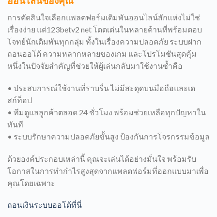
ออนไลน์ของคุณ
การตัดสินใจเลือกแพลตฟอร์มเดิมพันออนไลน์สักแห่งไม่ใช่
เรื่องง่าย แต่
123betv2 net
โดดเด่นในหลายด้านที่พร้อมตอบ
โจทย์นักเดิมพันทุกกลุ่ม ทั้งในเรื่องความปลอดภัย ระบบฝาก
ถอนออโต้ ความหลากหลายของเกม และโปรโมชันสุดคุ้ม
หนึ่งในปัจจัยสำคัญที่ช่วยให้ผู้เล่นกลับมาใช้งานซ้ำคือ
• ประสบการณ์ใช้งานที่ราบรื่น ไม่มีสะดุดบนมือถือและเด
สก์ท็อป
• ทีมดูแลลูกค้าตลอด 24 ชั่วโมง พร้อมช่วยเหลือทุกปัญหาใน
ทันที
• ระบบรักษาความปลอดภัยขั้นสูง ป้องกันการโจรกรรมข้อมูล
ด้วยองค์ประกอบเหล่านี้ คุณจะเล่นได้อย่างมั่นใจ พร้อมรับ
โอกาสในการทำกำไรสูงสุดจากแพลตฟอร์มที่ออกแบบมาเพื่อ
คุณโดยเฉพาะ
ถอนเงินระบบออโต้ที่นี่