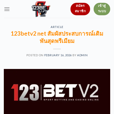
Skip
สมัคร
เข้าสู่
to
สมาชิก
ระบบ
content
ARTICLE
123betv2 net สัมผัสประสบการณ์เดิม
พันสุดพรีเมียม
POSTED ON
FEBRUARY 16, 2026
BY
ADMIN