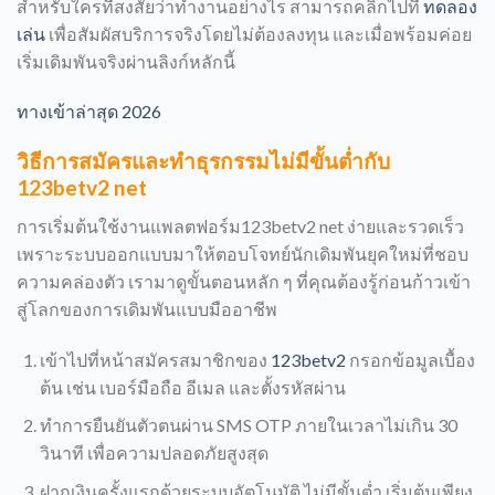
สำหรับใครที่สงสัยว่าทำงานอย่างไร สามารถคลิกไปที่
ทดลอง
เล่น
เพื่อสัมผัสบริการจริงโดยไม่ต้องลงทุน และเมื่อพร้อมค่อย
เริ่มเดิมพันจริงผ่านลิงก์หลักนี้
ทางเข้าล่าสุด 2026
วิธีการสมัครและทำธุรกรรมไม่มีขั้นต่ำกับ
123betv2 net
การเริ่มต้นใช้งานแพลตฟอร์ม
123betv2 net
ง่ายและรวดเร็ว
เพราะระบบออกแบบมาให้ตอบโจทย์นักเดิมพันยุคใหม่ที่ชอบ
ความคล่องตัว เรามาดูขั้นตอนหลัก ๆ ที่คุณต้องรู้ก่อนก้าวเข้า
สู่โลกของการเดิมพันแบบมืออาชีพ
เข้าไปที่หน้าสมัครสมาชิกของ
123betv2
กรอกข้อมูลเบื้อง
ต้น เช่น เบอร์มือถือ อีเมล และตั้งรหัสผ่าน
ทำการยืนยันตัวตนผ่าน SMS OTP ภายในเวลาไม่เกิน 30
วินาที เพื่อความปลอดภัยสูงสุด
ฝากเงินครั้งแรกด้วยระบบอัตโนมัติ ไม่มีขั้นต่ำ เริ่มต้นเพียง